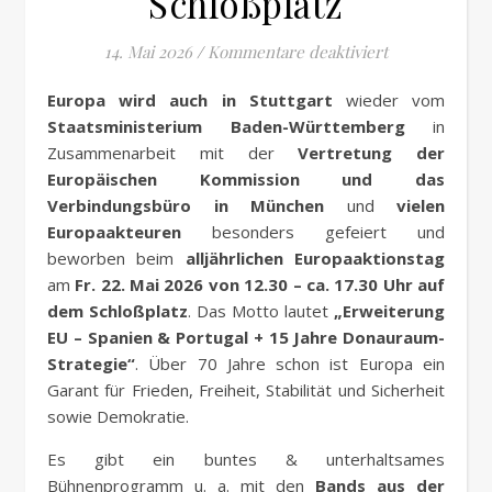
Schloßplatz
für Europaakti
14. Mai 2026
/
Kommentare deaktiviert
Europa wird auch in Stuttgart
wieder vom
Staatsministerium Baden-Württemberg
in
Zusammenarbeit mit der
Vertretung der
Europäischen Kommission und das
Verbindungsbüro in München
und
vielen
Europaakteuren
besonders gefeiert und
beworben beim
alljährlichen Europaaktionstag
am
Fr. 22. Mai 2026 von 12.30 – ca. 17.30 Uhr auf
dem Schloßplatz
. Das Motto lautet
„Erweiterung
EU – Spanien & Portugal + 15 Jahre Donauraum-
Strategie“
. Über 70 Jahre schon ist Europa ein
Garant für Frieden, Freiheit, Stabilität und Sicherheit
sowie Demokratie.
Es gibt ein buntes & unterhaltsames
Bühnenprogramm u. a. mit den
Bands aus der