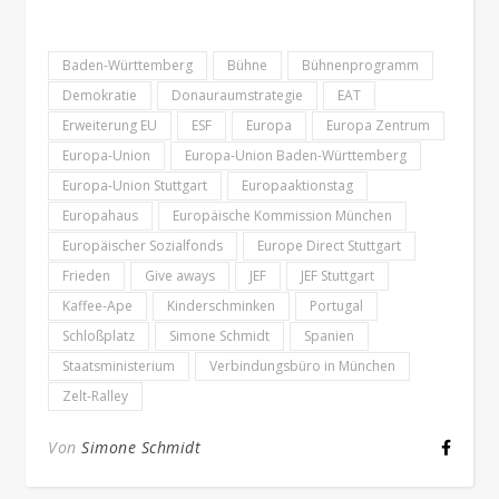
Baden-Württemberg
Bühne
Bühnenprogramm
Demokratie
Donauraumstrategie
EAT
Erweiterung EU
ESF
Europa
Europa Zentrum
Europa-Union
Europa-Union Baden-Württemberg
Europa-Union Stuttgart
Europaaktionstag
Europahaus
Europäische Kommission München
Europäischer Sozialfonds
Europe Direct Stuttgart
Frieden
Give aways
JEF
JEF Stuttgart
Kaffee-Ape
Kinderschminken
Portugal
Schloßplatz
Simone Schmidt
Spanien
Staatsministerium
Verbindungsbüro in München
Zelt-Ralley
Von
Simone Schmidt