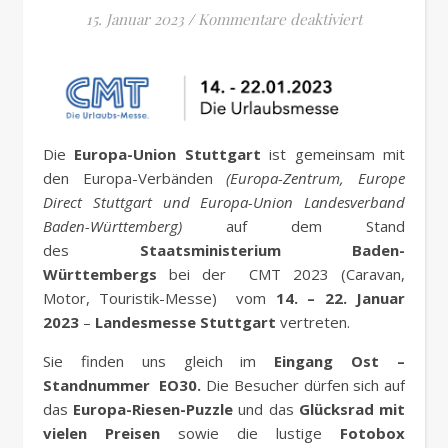
für Europa-U
15. Januar 2023
/
Kommentare deaktiviert
Die
Europa-Union Stuttgart
ist gemeinsam mit
den Europa-Verbänden
(Europa-Zentrum, Europe
Direct Stuttgart und Europa-Union Landesverband
Baden-Württemberg)
auf dem Stand
des
Staatsministerium
Baden-
Württembergs
bei der CMT 2023 (Caravan,
Motor, Touristik-Messe) vom
14. – 22. Januar
2023
–
Landesmesse Stuttgart
vertreten.
Sie finden uns gleich im
Eingang Ost –
Standnummer EO30.
Die Besucher dürfen sich auf
das
Europa-Riesen-Puzzle
und das
Glücksrad mit
vielen Preisen
sowie die lustige
Fotobox