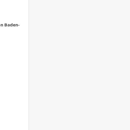
Stallwächterparty der Europaverbände Baden-Württemberg
n Baden-