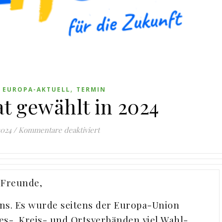
,
,
EUROPA-AKTUELL
TERMIN
t gewählt in 2024
für Europa hat gewählt in 2024
2024
/
Kommentare deaktiviert
-Freunde,
uns. Es wurde seitens der Europa-Union
s-, Kreis- und Ortsverbänden viel Wahl-