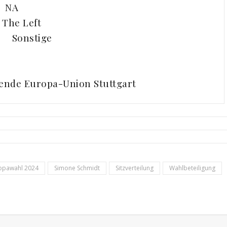
) NA
 The Left
stige
zende Europa-Union Stuttgart
opawahl 2024
Simone Schmidt
Sitzverteilung
Wahlbeteiligung