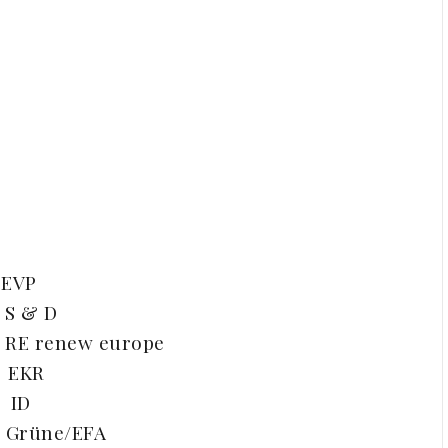
 EVP
) S & D
) RE renew europe
) EKR
) ID
) Grüne/EFA