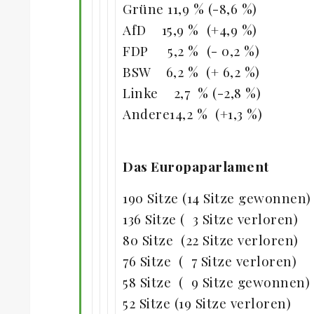
Grüne 11,9 % (-8,6 %)
AfD 15,9 % (+4,9 %)
FDP 5,2 % (- 0,2 %)
BSW 6,2 % (+ 6,2 %)
Linke 2,7 % (-2,8 %)
Andere14,2 % (+1,3 %)
Das Europaparlament
190 Sitze (14 Sitze gewonnen)
136 Sitze ( 3 Sitze verloren
80 Sitze (22 Sitze verloren
76 Sitze ( 7 Sitze verloren
58 Sitze ( 9 Sitze gewonnen
52 Sitze (19 Sitze verloren