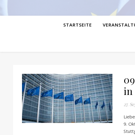
STARTSEITE
VERANSTALT
09
in
27. S
Liebe
9. Ok
Stutt