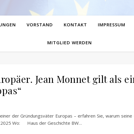
UNGEN
VORSTAND
KONTAKT
IMPRESSUM
MITGLIED WERDEN
ropäer. Jean Monnet gilt als e
opas“
ls einer der Gründungsväter Europas – erfahren Sie, warum sein
mber 2025 Wo: Haus der Geschichte BW…