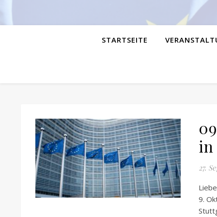
STARTSEITE
VERANSTALT
09
in
27. S
Liebe
9. Ok
Stutt