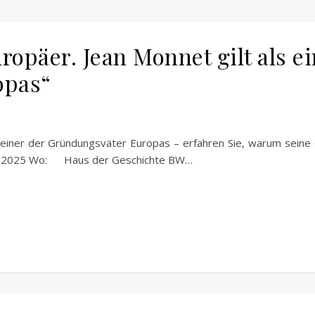
ropäer. Jean Monnet gilt als e
opas“
ls einer der Gründungsväter Europas – erfahren Sie, warum sein
mber 2025 Wo: Haus der Geschichte BW…