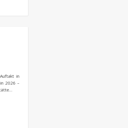
uftakt in
 in 2026 –
tätte…