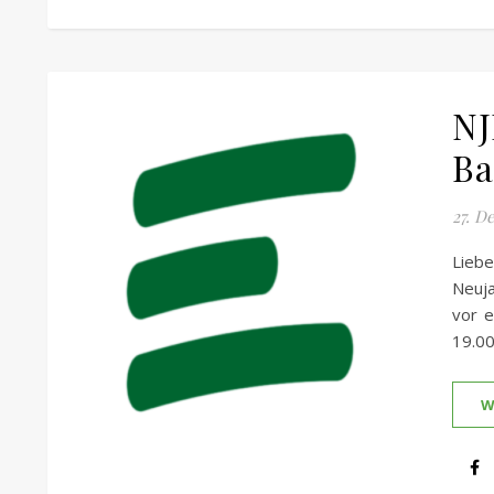
NJ
Ba
27. D
Lieb
Neuj
vor e
19.00
W