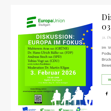
Di
03
31. D
Im V
Podi
Brüc
Beweg
W