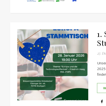
1.
St
27. D
Unse
2025 
finde
W