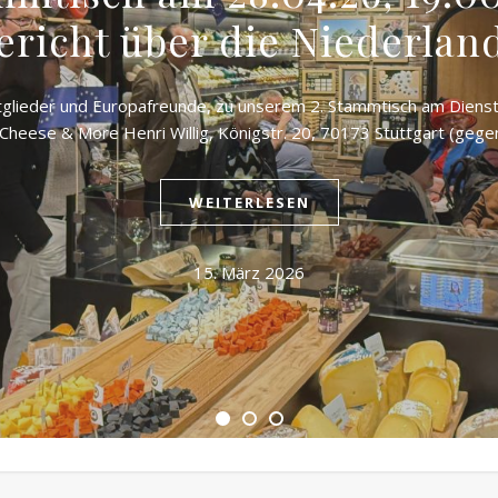
ericht über die Niederlan
itglieder und Europafreunde, zu unserem 2. Stammtisch am Diens
i Cheese & More Henri Willig, Königstr. 20, 70173 Stuttgart (ge
WEITERLESEN
15. März 2026