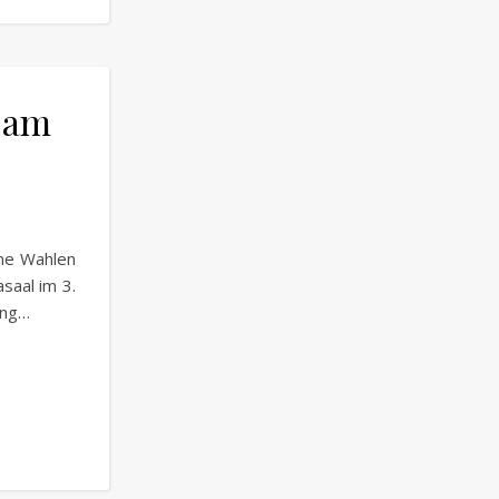
 am
hne Wahlen
saal im 3.
ung…