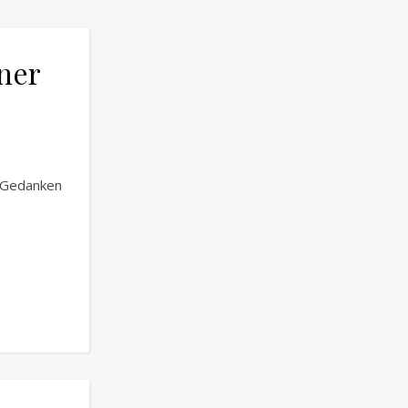
iner
e Gedanken