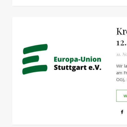
Kr
12
11. N
Wir l
am Fr
OG), 
W